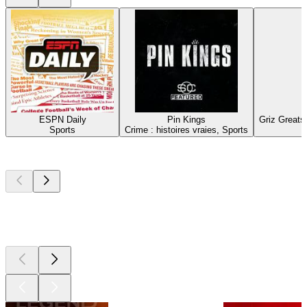
ESPN Daily
Pin Kings
Griz Greats
Sports
Crime : histoires vraies, Sports
Les meilleurs
podcasts
Les meilleurs
podcasts
Les meilleurs
podcasts