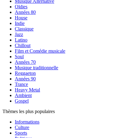
Musique Alternative
Oldies
Années 80
House
Indie
Classique
Jazz
Latino
Chillout
Film et Comédie musicale
Soul
Années 70
Musique traditionnelle
Reggaeton
Années 90
Trance
Heavy Metal
Ambient
Gospel
Thèmes les plus populaires
Informations
Culture
Sports