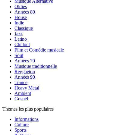
Musique Alternative
Oldies
Années 80
House
Indie
Classique
Jazz
Latino
Chillout
Film et Comédie musicale
Soul
Années 70
Musique traditionnelle
Reggaeton
Années 90
Trance
Heavy Metal
Ambient
Gospel
Thèmes les plus populaires
Informations
Culture
Sports