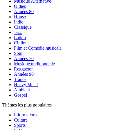
Musique Alternative
Oldies
Années 80
House
Indie
Classique
Jazz
Latino
Chillout
Film et Comédie musicale
Soul
Années 70
Musique traditionnelle
Reggaeton
Années 90
Trance
Heavy Metal
Ambient
Gospel
Thèmes les plus populaires
Informations
Culture
Sports