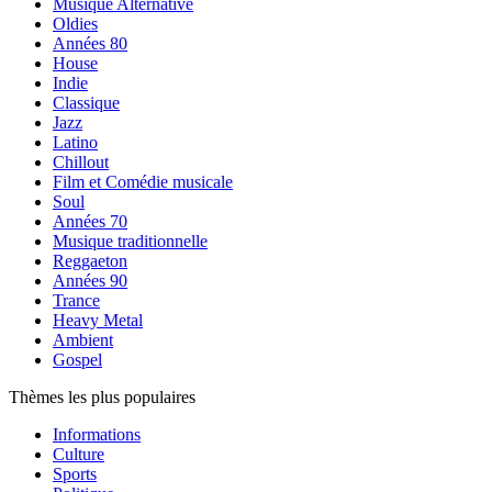
Musique Alternative
Oldies
Années 80
House
Indie
Classique
Jazz
Latino
Chillout
Film et Comédie musicale
Soul
Années 70
Musique traditionnelle
Reggaeton
Années 90
Trance
Heavy Metal
Ambient
Gospel
Thèmes les plus populaires
Informations
Culture
Sports