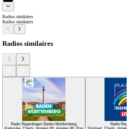
Radios similaires
Radios similaires
Radios similaires
Radio Regenbogen Baden-Württemberg
Radio Reg
Karlsruhe, Charts, Années 80, Années 90, Pop
Stuttgart, Charts, Anné