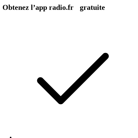
Obtenez l’app radio.fr gratuite