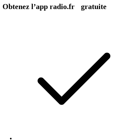
Obtenez l’app radio.fr gratuite