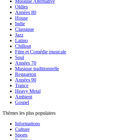
Musique Alternative
Oldies
Années 80
House
Indie
Classique
Jazz
Latino
Chillout
Film et Comédie musicale
Soul
Années 70
Musique traditionnelle
Reggaeton
Années 90
Trance
Heavy Metal
Ambient
Gospel
Thèmes les plus populaires
Informations
Culture
Sports