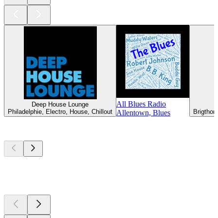
All Blues Radio
Deep House Lounge
Philadelphie, Electro, House, Chillout
Brigthon
Allentown, Blues
Les meilleurs
podcasts
Les meilleurs
podcasts
Les meilleurs
podcasts