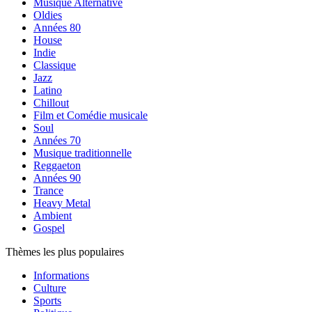
Musique Alternative
Oldies
Années 80
House
Indie
Classique
Jazz
Latino
Chillout
Film et Comédie musicale
Soul
Années 70
Musique traditionnelle
Reggaeton
Années 90
Trance
Heavy Metal
Ambient
Gospel
Thèmes les plus populaires
Informations
Culture
Sports