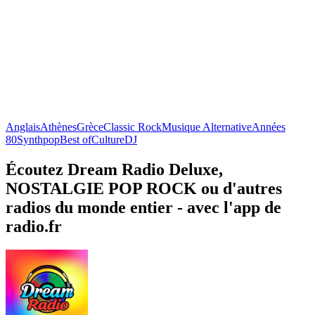
Anglais
Athènes
Grèce
Classic Rock
Musique Alternative
Années
80
Synthpop
Best of
Culture
DJ
Écoutez Dream Radio Deluxe,
NOSTALGIE POP ROCK ou d'autres
radios du monde entier - avec l'app de
radio.fr