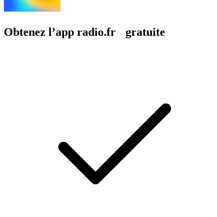
Obtenez l’app radio.fr gratuite