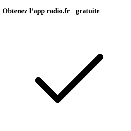
Obtenez l’app radio.fr gratuite