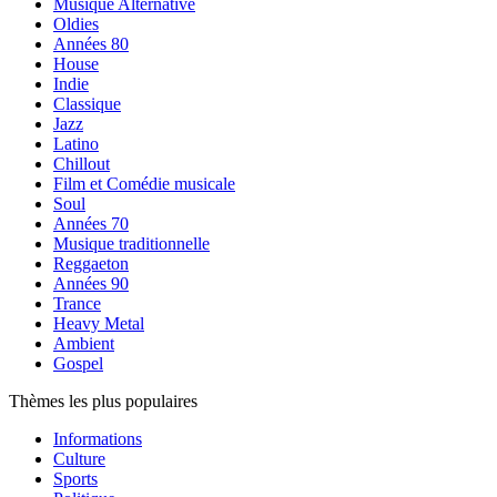
Musique Alternative
Oldies
Années 80
House
Indie
Classique
Jazz
Latino
Chillout
Film et Comédie musicale
Soul
Années 70
Musique traditionnelle
Reggaeton
Années 90
Trance
Heavy Metal
Ambient
Gospel
Thèmes les plus populaires
Informations
Culture
Sports