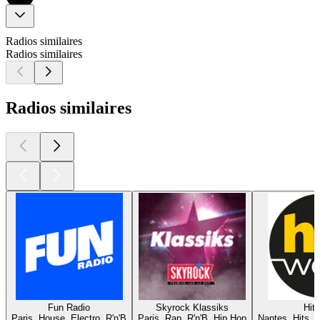
Radios similaires
Radios similaires
Radios similaires
Fun Radio
Skyrock Klassiks
Hit
Paris, House, Electro, R'n'B
Paris, Rap, R'n'B, Hip Hop
Nantes, Hits, 