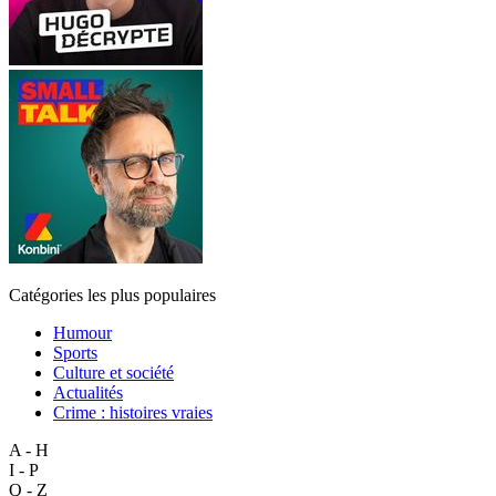
Catégories les plus populaires
Humour
Sports
Culture et société
Actualités
Crime : histoires vraies
A - H
I - P
Q - Z