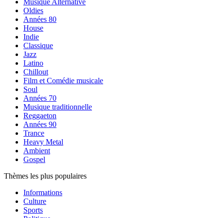
Musique Alternative
Oldies
Années 80
House
Indie
Classique
Jazz
Latino
Chillout
Film et Comédie musicale
Soul
Années 70
Musique traditionnelle
Reggaeton
Années 90
Trance
Heavy Metal
Ambient
Gospel
Thèmes les plus populaires
Informations
Culture
Sports