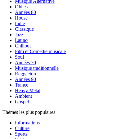
Musique Alternative
Oldies
Années 80
House
Indie
Classique
Jazz
Latino
Chillout
Film et Comédie musicale
Soul
Années 70
Musique traditionnelle
Reggaeton
Années 90
Trance
Heavy Metal
Ambient
Gospel
Thèmes les plus populaires
Informations
Culture
Sports