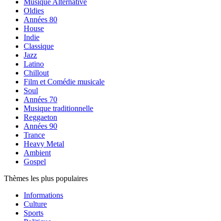
Musique Alternative
Oldies
Années 80
House
Indie
Classique
Jazz
Latino
Chillout
Film et Comédie musicale
Soul
Années 70
Musique traditionnelle
Reggaeton
Années 90
Trance
Heavy Metal
Ambient
Gospel
Thèmes les plus populaires
Informations
Culture
Sports