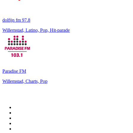
dolfijn fm 97.8
Willemstad, Latino, Pop, Hit-parade
Paradise FM
Willemstad, Charts, Pop
Top 100 sur
radio.fr
1
.
RTL
2
.
RMC Info Talk Sport
3
.
France Info
4
.
Europe 1
5
.
France Inter