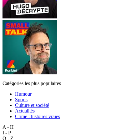
Catégories les plus populaires
Humour
Sports
Culture et société
Actualités
Crime : histoires vraies
A - H
I - P
Q - Z