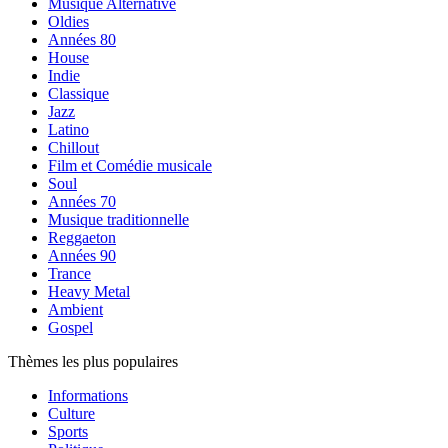
Musique Alternative
Oldies
Années 80
House
Indie
Classique
Jazz
Latino
Chillout
Film et Comédie musicale
Soul
Années 70
Musique traditionnelle
Reggaeton
Années 90
Trance
Heavy Metal
Ambient
Gospel
Thèmes les plus populaires
Informations
Culture
Sports