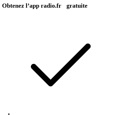
Obtenez l’app radio.fr gratuite