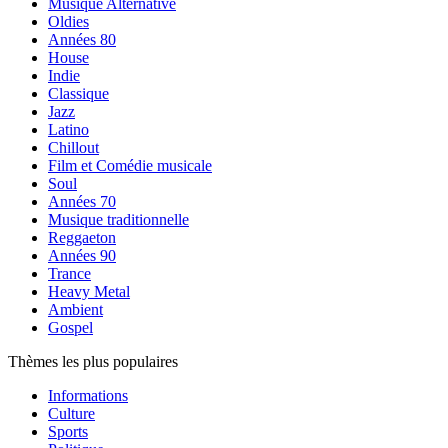
Musique Alternative
Oldies
Années 80
House
Indie
Classique
Jazz
Latino
Chillout
Film et Comédie musicale
Soul
Années 70
Musique traditionnelle
Reggaeton
Années 90
Trance
Heavy Metal
Ambient
Gospel
Thèmes les plus populaires
Informations
Culture
Sports