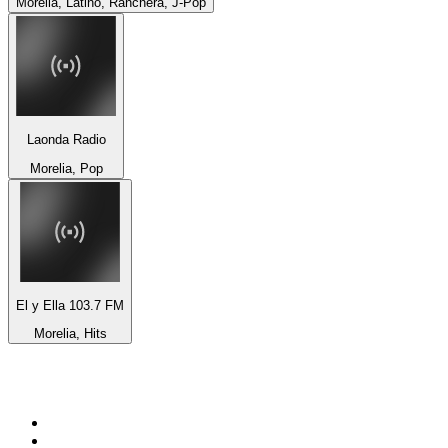
Morelia, Latino, Ranchera, J-Pop
Laonda Radio
Morelia, Pop
El y Ella 103.7 FM
Morelia, Hits
Top 100 sur
radio.fr
1
.
RMC Info Talk Sport
2
.
RTL