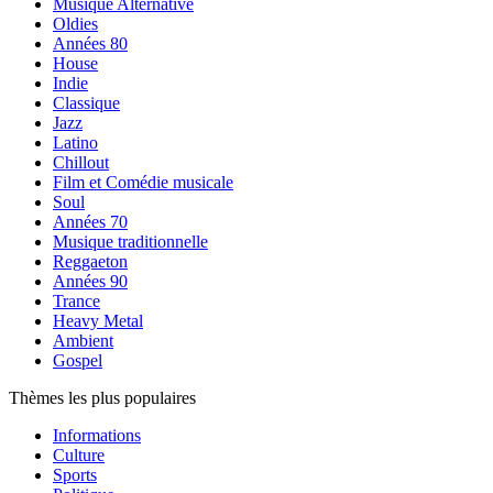
Musique Alternative
Oldies
Années 80
House
Indie
Classique
Jazz
Latino
Chillout
Film et Comédie musicale
Soul
Années 70
Musique traditionnelle
Reggaeton
Années 90
Trance
Heavy Metal
Ambient
Gospel
Thèmes les plus populaires
Informations
Culture
Sports