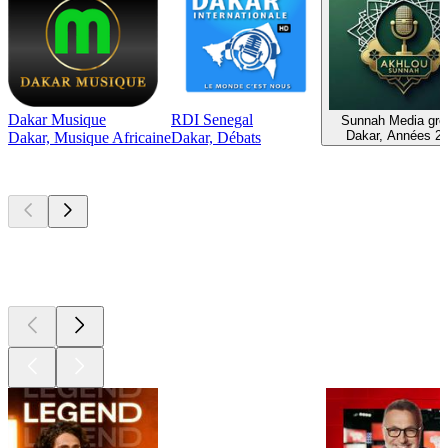
Dakar Musique
RDI Senegal
Sunnah Media gro
Dakar, Années 2
Dakar, Musique Africaine
Dakar, Débats
Les meilleurs
podcasts
Les meilleurs
podcasts
Les meilleurs
podcasts