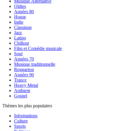
Musique Alternative
Oldies
Années 80
House
Indie
Classique
Jazz
Latino
Chillout
Film et Comédie musicale
Soul
Années 70
Musique traditionnelle
Reggaeton
Années 90
Trance
Heavy Metal
Ambient
Gospel
Thèmes les plus populaires
Informations
Culture
Sports