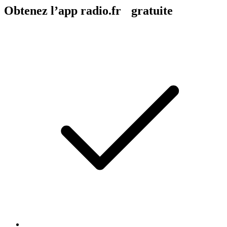
Obtenez l’app radio.fr gratuite