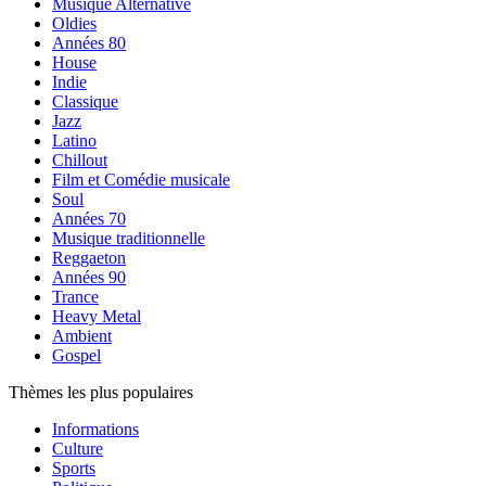
Musique Alternative
Oldies
Années 80
House
Indie
Classique
Jazz
Latino
Chillout
Film et Comédie musicale
Soul
Années 70
Musique traditionnelle
Reggaeton
Années 90
Trance
Heavy Metal
Ambient
Gospel
Thèmes les plus populaires
Informations
Culture
Sports