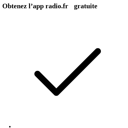
Obtenez l’app radio.fr gratuite