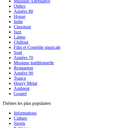
Musique Alternative
Oldies
Années 80
House
Indie
Classique
Jazz
Latino
Chillout
Film et Comédie musicale
Soul
Années 70
Musique traditionnelle
Reggaeton
Années 90
Trance
Heavy Metal
Ambient
Gospel
Thèmes les plus populaires
Informations
Culture
Sports