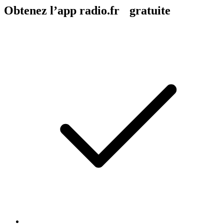
Obtenez l’app radio.fr gratuite