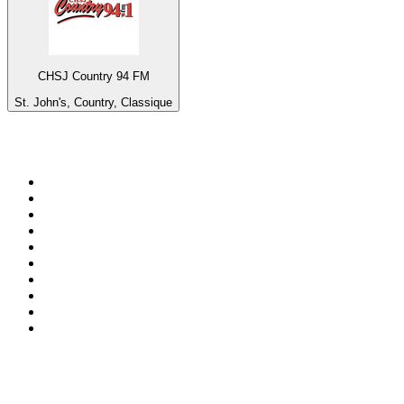
CHSJ Country 94 FM
St. John's, Country, Classique
Top 100 sur
radio.fr
1
.
RMC Info Talk Sport
2
.
RTL
3
.
France Info
4
.
Europe 1
5
.
France Inter
6
.
Radio FREE DOM
7
.
NOSTALGIE
8
.
Tropiques FM
9
.
CHERIE FM
10
.
RTL2
Top 100 des podcasts en
France