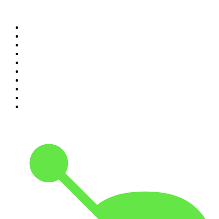
Top 100 des podcasts en
France
1
.
LEGEND
2
.
Les Grosses Têtes
3
.
L'After Foot
4
.
Hondelatte Raconte
5
.
Entrez dans l'Histoire
6
.
Les grands dossiers de l'Histoire par Franck Ferrand
7
.
L'Heure Du Crime
8
.
Crime story
9
.
HugoDécrypte - Actus et interviews
10
.
Small Talk - Konbini