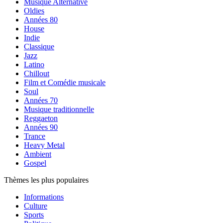
Musique Alternative
Oldies
Années 80
House
Indie
Classique
Jazz
Latino
Chillout
Film et Comédie musicale
Soul
Années 70
Musique traditionnelle
Reggaeton
Années 90
Trance
Heavy Metal
Ambient
Gospel
Thèmes les plus populaires
Informations
Culture
Sports