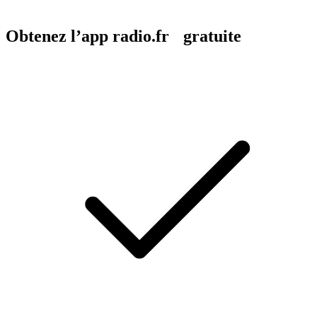
Obtenez l’app radio.fr gratuite