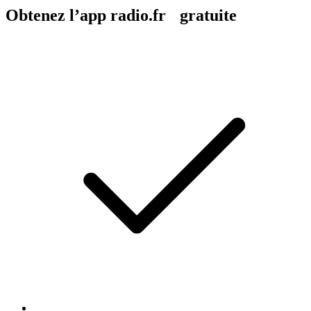
Obtenez l’app radio.fr gratuite