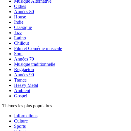
Musique Alternative
Oldies
Années 80
House
Indie
Classique
Jazz
Latino
Chillout
Film et Comédie musicale
Soul
Années 70
Musique traditionnelle
Reggaeton
Années 90
Trance
Heavy Metal
Ambient
Gospel
Thèmes les plus populaires
Informations
Culture
Sports