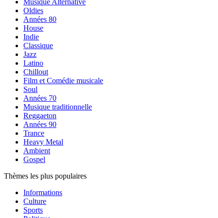
Musique Alternative
Oldies
Années 80
House
Indie
Classique
Jazz
Latino
Chillout
Film et Comédie musicale
Soul
Années 70
Musique traditionnelle
Reggaeton
Années 90
Trance
Heavy Metal
Ambient
Gospel
Thèmes les plus populaires
Informations
Culture
Sports