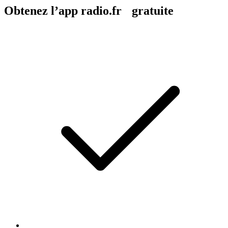
Obtenez l’app radio.fr gratuite