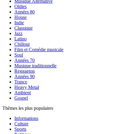
Musique Alternative
Oldies
Années 80
House
Indie
Classique
Jazz
Latino
Chillout
Film et Comédie musicale
Soul
Années 70
Musique traditionnelle
Reggaeton
Années 90
Trance
Heavy Metal
Ambient
Gospel
Thèmes les plus populaires
Informations
Culture
Sports