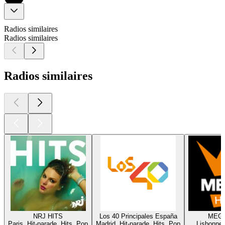
Radios similaires
Radios similaires
Radios similaires
NRJ HITS
Los 40 Principales España
MEGA
Paris, Hit-parade, Hits, Pop
Madrid, Hit-parade, Hits, Pop
Lisbonne,