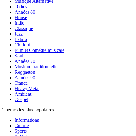
Musique Alternative
Oldies
Années 80
House
Indie
Classique
Jazz
Latino
Chillout
Film et Comédie musicale
Soul
Années 70
Musique traditionnelle
Reggaeton
Années 90
Trance
Heavy Metal
Ambient
Gospel
Thèmes les plus populaires
Informations
Culture
Sports