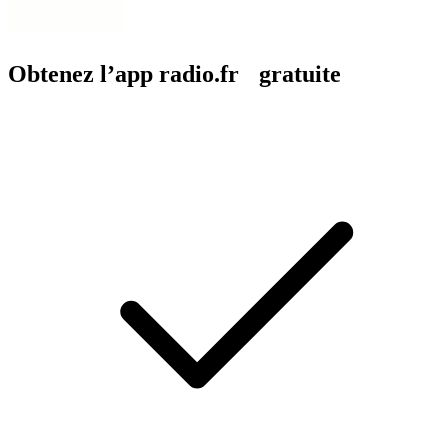
Obtenez l’app radio.fr gratuite