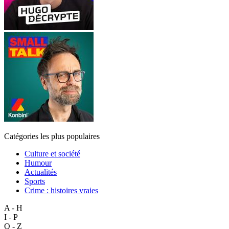
Catégories les plus populaires
Culture et société
Humour
Actualités
Sports
Crime : histoires vraies
A - H
I - P
Q - Z