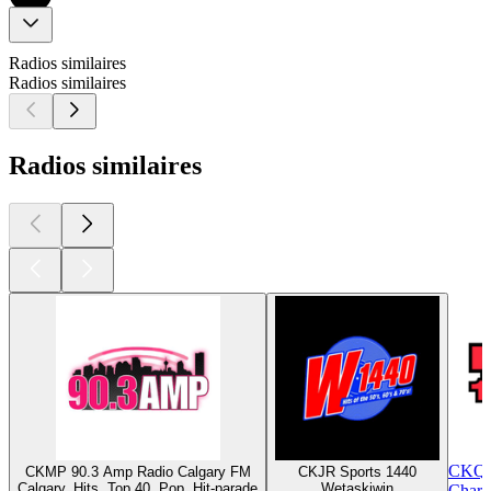
Radios similaires
Radios similaires
Radios similaires
CKQK
CKMP 90.3 Amp Radio Calgary FM
CKJR Sports 1440
Calgary, Hits, Top 40, Pop, Hit-parade
Wetaskiwin
Charlo