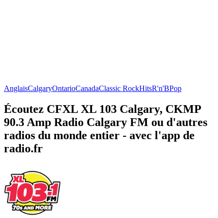
Anglais
Calgary
Ontario
Canada
Classic Rock
Hits
R'n'B
Pop
Écoutez CFXL XL 103 Calgary, CKMP
90.3 Amp Radio Calgary FM ou d'autres
radios du monde entier - avec l'app de
radio.fr