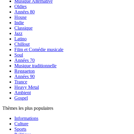
Musique Alternative
Oldies
Années 80
House
Indie
Classique
Jazz
Latino
Chillout
Film et Comédie musicale
Soul
Années 70
Musique traditionnelle
Reggaeton
Années 90
Trance
Heavy Metal
Ambient
Gospel
Thèmes les plus populaires
Informations
Culture
Sports