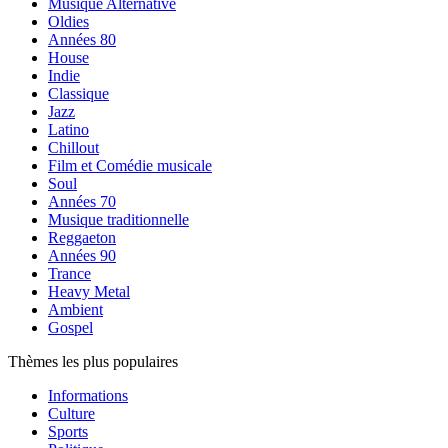
Musique Alternative
Oldies
Années 80
House
Indie
Classique
Jazz
Latino
Chillout
Film et Comédie musicale
Soul
Années 70
Musique traditionnelle
Reggaeton
Années 90
Trance
Heavy Metal
Ambient
Gospel
Thèmes les plus populaires
Informations
Culture
Sports