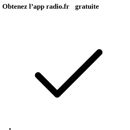
Obtenez l’app radio.fr gratuite