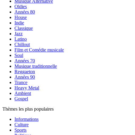
Musique Alternative
Oldies
Années 80
House
Indie
Classique
Jazz
Latino
Chillout
Film et Comédie musicale
Soul
Années 70
Musique traditionnelle
Reggaeton
Années 90
Trance
Heavy Metal
Ambient
Gospel
Thèmes les plus populaires
Informations
Culture
Sports