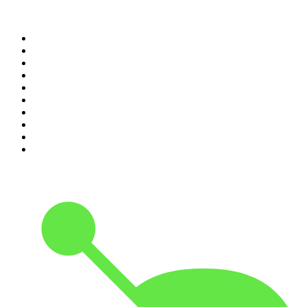
Top 100 des podcasts en
France
1
.
LEGEND
2
.
Les Grosses Têtes
3
.
L'After Foot
4
.
Hondelatte Raconte
5
.
Entrez dans l'Histoire
6
.
Les grands dossiers de l'Histoire par Franck Ferrand
7
.
L'Heure Du Crime
8
.
Transfert
9
.
HugoDécrypte - Actus et interviews
10
.
Small Talk - Konbini