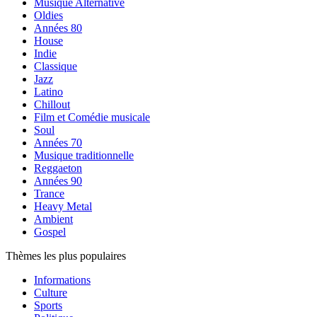
Musique Alternative
Oldies
Années 80
House
Indie
Classique
Jazz
Latino
Chillout
Film et Comédie musicale
Soul
Années 70
Musique traditionnelle
Reggaeton
Années 90
Trance
Heavy Metal
Ambient
Gospel
Thèmes les plus populaires
Informations
Culture
Sports