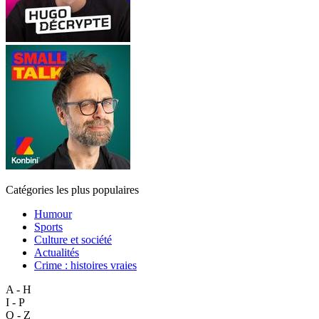
Catégories les plus populaires
Humour
Sports
Culture et société
Actualités
Crime : histoires vraies
A - H
I - P
Q - Z