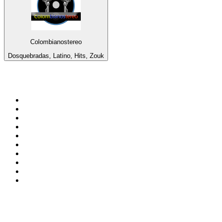
Colombianostereo
Dosquebradas, Latino, Hits, Zouk
Top 100 sur
radio.fr
1
.
RMC Info Talk Sport
2
.
RTL
3
.
France Info
4
.
Europe 1
5
.
Radio FREE DOM
6
.
France Inter
7
.
NOSTALGIE
8
.
Tropiques FM
9
.
CHERIE FM
10
.
NRJ
Top 100 des podcasts en
France