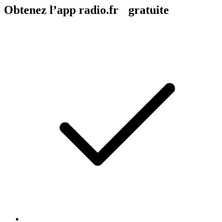
Obtenez l’app radio.fr gratuite