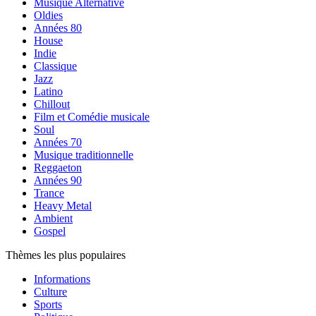
Musique Alternative
Oldies
Années 80
House
Indie
Classique
Jazz
Latino
Chillout
Film et Comédie musicale
Soul
Années 70
Musique traditionnelle
Reggaeton
Années 90
Trance
Heavy Metal
Ambient
Gospel
Thèmes les plus populaires
Informations
Culture
Sports