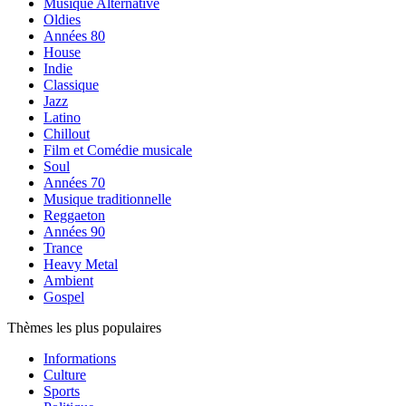
Musique Alternative
Oldies
Années 80
House
Indie
Classique
Jazz
Latino
Chillout
Film et Comédie musicale
Soul
Années 70
Musique traditionnelle
Reggaeton
Années 90
Trance
Heavy Metal
Ambient
Gospel
Thèmes les plus populaires
Informations
Culture
Sports