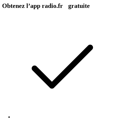
Obtenez l’app radio.fr gratuite