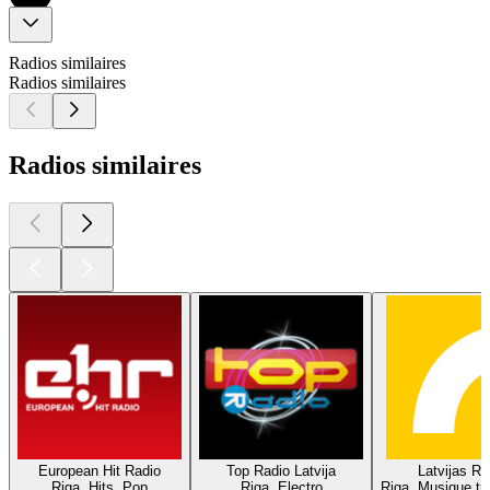
Radios similaires
Radios similaires
Radios similaires
European Hit Radio
Top Radio Latvija
Latvijas Ra
Riga, Hits, Pop
Riga, Electro
Riga, Musique tra