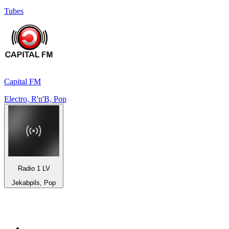
Tubes
Capital FM
Electro, R'n'B, Pop
Radio 1 LV
Jekabpils, Pop
Top 100 sur
radio.fr
1
.
RTL