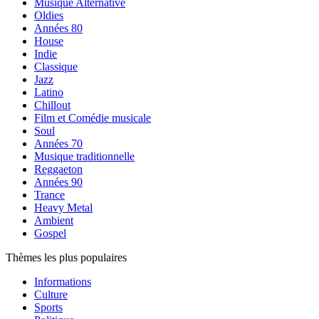
Musique Alternative
Oldies
Années 80
House
Indie
Classique
Jazz
Latino
Chillout
Film et Comédie musicale
Soul
Années 70
Musique traditionnelle
Reggaeton
Années 90
Trance
Heavy Metal
Ambient
Gospel
Thèmes les plus populaires
Informations
Culture
Sports