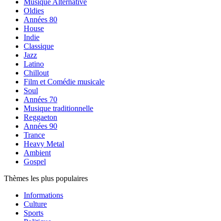
Musique Alternative
Oldies
Années 80
House
Indie
Classique
Jazz
Latino
Chillout
Film et Comédie musicale
Soul
Années 70
Musique traditionnelle
Reggaeton
Années 90
Trance
Heavy Metal
Ambient
Gospel
Thèmes les plus populaires
Informations
Culture
Sports