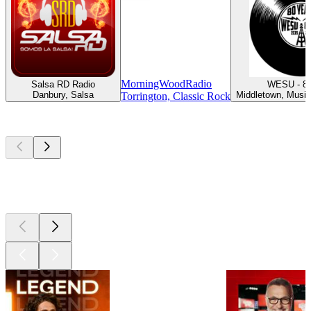
MorningWoodRadio
Salsa RD Radio
WESU - 8
Danbury, Salsa
Middletown, Musiq
Torrington, Classic Rock
Les meilleurs
podcasts
Les meilleurs
podcasts
Les meilleurs
podcasts