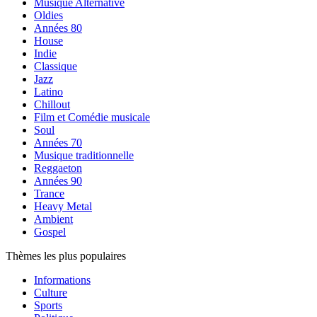
Musique Alternative
Oldies
Années 80
House
Indie
Classique
Jazz
Latino
Chillout
Film et Comédie musicale
Soul
Années 70
Musique traditionnelle
Reggaeton
Années 90
Trance
Heavy Metal
Ambient
Gospel
Thèmes les plus populaires
Informations
Culture
Sports