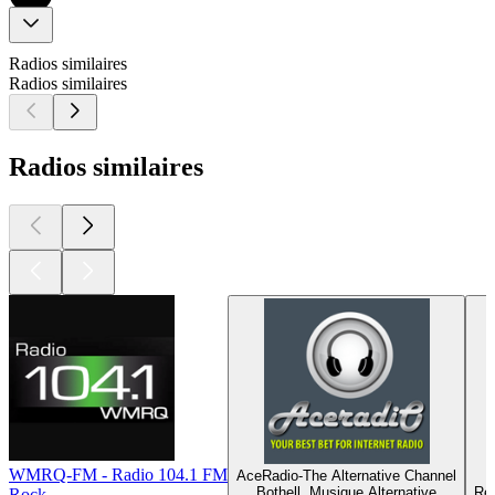
Radios similaires
Radios similaires
Radios similaires
WMRQ-FM - Radio 104.1 FM
AceRadio-The Alternative Channel
Bothell, Musique Alternative
Reg
Rock