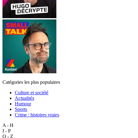
Catégories les plus populaires
Culture et société
Actualités
Humour
Sports
Crime : histoires vraies
A - H
I - P
Q - Z