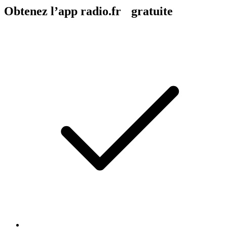
Obtenez l’app radio.fr gratuite