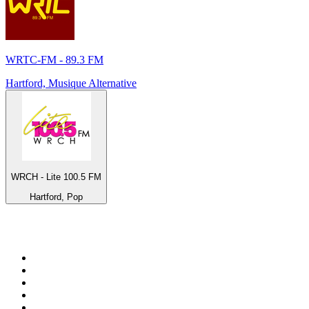
WRTC-FM - 89.3 FM
Hartford, Musique Alternative
WRCH - Lite 100.5 FM
Hartford, Pop
Top 100 sur
radio.fr
1
.
RTL
2
.
RMC Info Talk Sport
3
.
France Info
4
.
Europe 1
5
.
France Inter