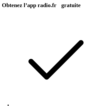
Obtenez l’app radio.fr gratuite