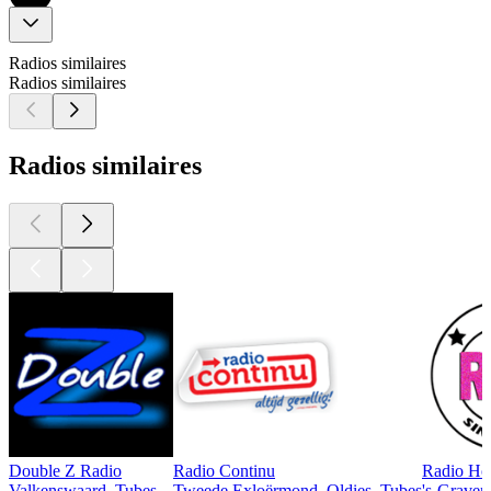
Radios similaires
Radios similaires
Radios similaires
Double Z Radio
Radio Continu
Radio Hol
Valkenswaard, Tubes
Tweede Exloërmond, Oldies, Tubes
's-Graven