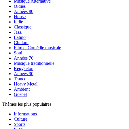
Musique Alternative
Oldies
Années 80
House
Indie
Classique
Jazz
Latino
Chillout
Film et Comédie musicale
Soul
Années 70
Musique traditionnelle
Reggaeton
Années 90
Trance
Heavy Metal
Ambient
Gospel
Thèmes les plus populaires
Informations
Culture
Sports