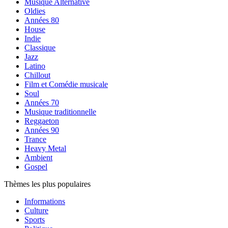
Musique Alternative
Oldies
Années 80
House
Indie
Classique
Jazz
Latino
Chillout
Film et Comédie musicale
Soul
Années 70
Musique traditionnelle
Reggaeton
Années 90
Trance
Heavy Metal
Ambient
Gospel
Thèmes les plus populaires
Informations
Culture
Sports