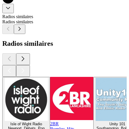
Radios similaires
Radios similaires
Radios similaires
2BR
Isle of Wight Radio
Unity 101
Newport, Débats, Pop
Southampton, Boll
Burnley, Hits