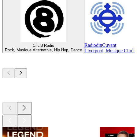
RadiodinCuvant
Circl8 Radio
Rock, Musique Alternative, Hip Hop, Dance
Liverpool, Musique Chréti
Les meilleurs
podcasts
Les meilleurs
podcasts
Les meilleurs
podcasts