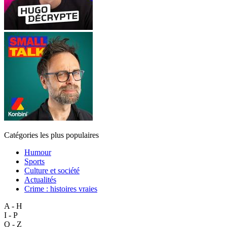
Catégories les plus populaires
Humour
Sports
Culture et société
Actualités
Crime : histoires vraies
A - H
I - P
Q - Z