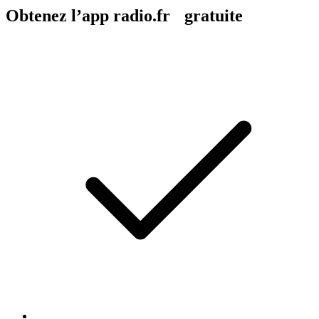
Obtenez l’app radio.fr gratuite