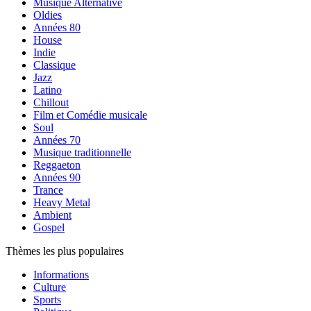
Musique Alternative
Oldies
Années 80
House
Indie
Classique
Jazz
Latino
Chillout
Film et Comédie musicale
Soul
Années 70
Musique traditionnelle
Reggaeton
Années 90
Trance
Heavy Metal
Ambient
Gospel
Thèmes les plus populaires
Informations
Culture
Sports