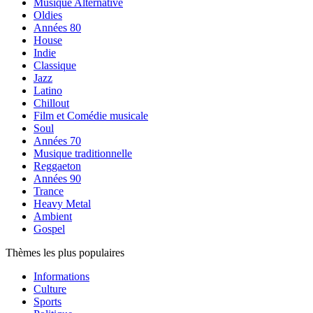
Musique Alternative
Oldies
Années 80
House
Indie
Classique
Jazz
Latino
Chillout
Film et Comédie musicale
Soul
Années 70
Musique traditionnelle
Reggaeton
Années 90
Trance
Heavy Metal
Ambient
Gospel
Thèmes les plus populaires
Informations
Culture
Sports