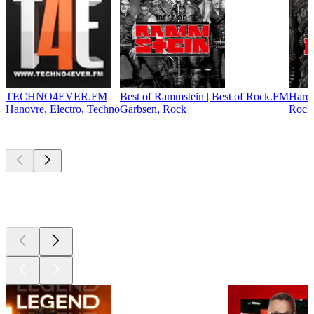
TECHNO4EVER.FM
Best of Rammstein | Best of Rock.FM
Hardr
Hanovre, Electro, Techno
Garbsen, Rock
Rock,
Les meilleurs
podcasts
Les meilleurs
podcasts
Les meilleurs
podcasts