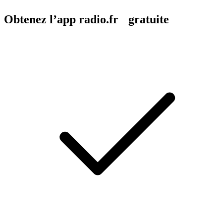
Obtenez l’app radio.fr gratuite