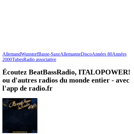
Allemand
Wunstorf
Basse-Saxe
Allemagne
Disco
Années 80
Années
2000
Tubes
Radio associative
Écoutez BeatBassRadio, ITALOPOWER!
ou d'autres radios du monde entier - avec
l'app de radio.fr