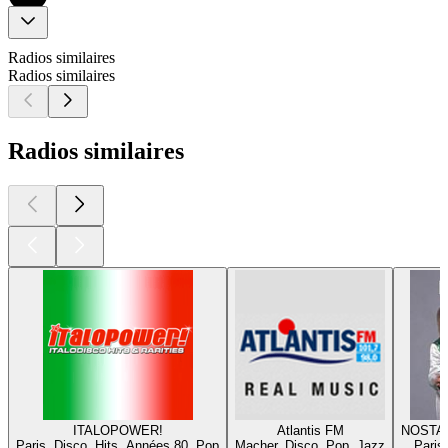
Radios similaires
Radios similaires
Radios similaires
ITALOPOWER!
Atlantis FM
NOSTA
Paris, Disco, Hits, Années 80, Pop
Macher, Disco, Pop, Jazz
Paris