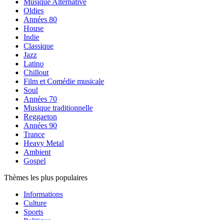
Musique Alternative
Oldies
Années 80
House
Indie
Classique
Jazz
Latino
Chillout
Film et Comédie musicale
Soul
Années 70
Musique traditionnelle
Reggaeton
Années 90
Trance
Heavy Metal
Ambient
Gospel
Thèmes les plus populaires
Informations
Culture
Sports