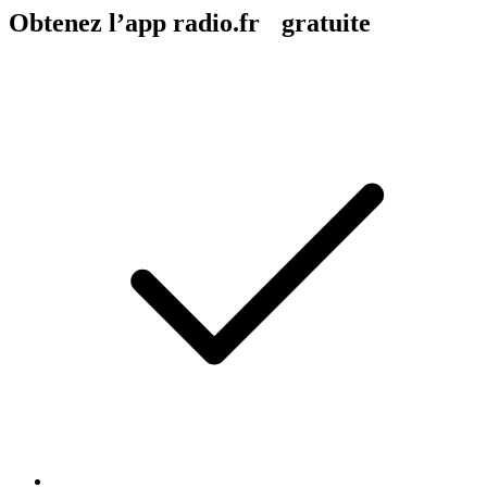
Obtenez l’app radio.fr gratuite