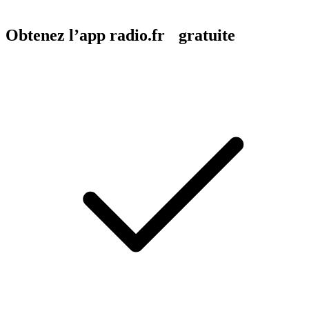
Obtenez l’app radio.fr gratuite