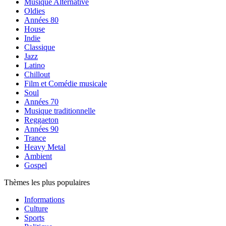
Musique Alternative
Oldies
Années 80
House
Indie
Classique
Jazz
Latino
Chillout
Film et Comédie musicale
Soul
Années 70
Musique traditionnelle
Reggaeton
Années 90
Trance
Heavy Metal
Ambient
Gospel
Thèmes les plus populaires
Informations
Culture
Sports