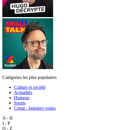
Catégories les plus populaires
Culture et société
Actualités
Humour
Sports
Crime : histoires vraies
A - H
I - P
Q - Z