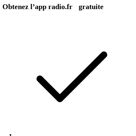
Obtenez l’app radio.fr gratuite