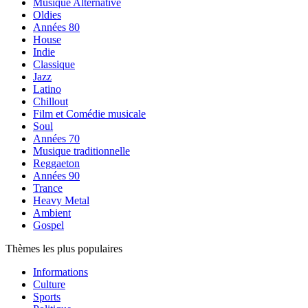
Musique Alternative
Oldies
Années 80
House
Indie
Classique
Jazz
Latino
Chillout
Film et Comédie musicale
Soul
Années 70
Musique traditionnelle
Reggaeton
Années 90
Trance
Heavy Metal
Ambient
Gospel
Thèmes les plus populaires
Informations
Culture
Sports