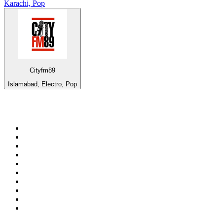
Karachi, Pop
Cityfm89
Islamabad, Electro, Pop
Top 100 sur
radio.fr
1
.
RTL
2
.
RMC Info Talk Sport
3
.
France Info
4
.
Europe 1
5
.
France Inter
6
.
Radio FREE DOM
7
.
NOSTALGIE
8
.
Tropiques FM
9
.
CHERIE FM
10
.
RTL2