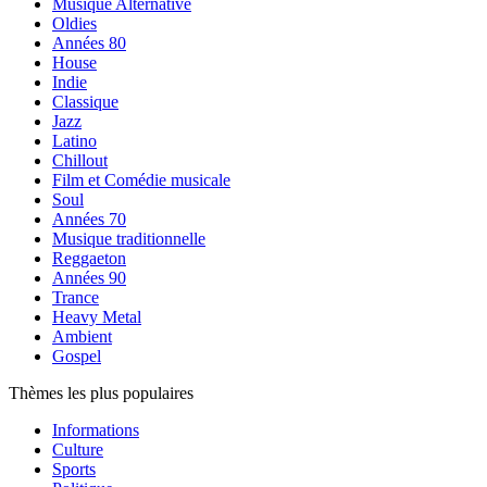
Musique Alternative
Oldies
Années 80
House
Indie
Classique
Jazz
Latino
Chillout
Film et Comédie musicale
Soul
Années 70
Musique traditionnelle
Reggaeton
Années 90
Trance
Heavy Metal
Ambient
Gospel
Thèmes les plus populaires
Informations
Culture
Sports