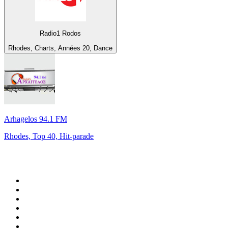
Radio1 Rodos
Rhodes, Charts, Années 20, Dance
Arhagelos 94.1 FM
Rhodes, Top 40, Hit-parade
Top 100 sur
radio.fr
1
.
RMC Info Talk Sport
2
.
RTL
3
.
France Info
4
.
Europe 1
5
.
France Inter
6
.
Radio FREE DOM