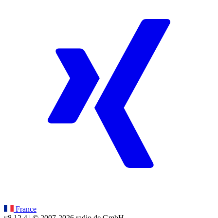
France
v8.12.4
| © 2007-
2026
radio.de GmbH