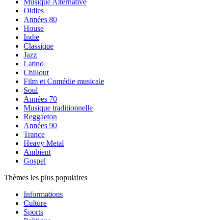
Musique Alternative
Oldies
Années 80
House
Indie
Classique
Jazz
Latino
Chillout
Film et Comédie musicale
Soul
Années 70
Musique traditionnelle
Reggaeton
Années 90
Trance
Heavy Metal
Ambient
Gospel
Thèmes les plus populaires
Informations
Culture
Sports