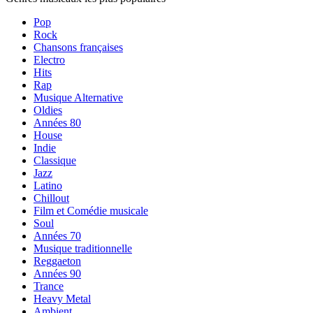
Pop
Rock
Chansons françaises
Electro
Hits
Rap
Musique Alternative
Oldies
Années 80
House
Indie
Classique
Jazz
Latino
Chillout
Film et Comédie musicale
Soul
Années 70
Musique traditionnelle
Reggaeton
Années 90
Trance
Heavy Metal
Ambient