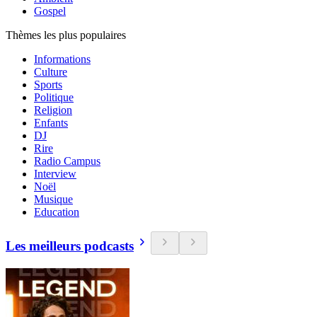
Gospel
Thèmes les plus populaires
Informations
Culture
Sports
Politique
Religion
Enfants
DJ
Rire
Radio Campus
Interview
Noël
Musique
Education
Les meilleurs podcasts