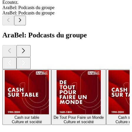
Écoutez.
AraBel: Podcasts du groupe
AraBel: Podcasts du groupe
AraBel: Podcasts du groupe
Cash sur table
De Tout Pour Faire un Monde
Cash su
Culture et société
Culture et société
Culture e
Les meilleurs
podcasts