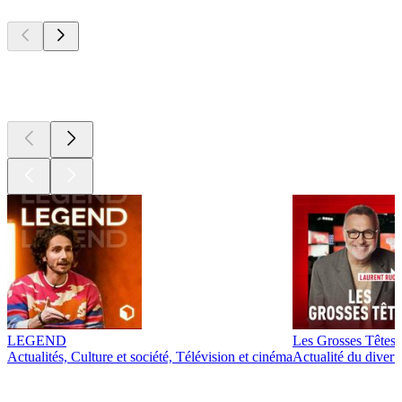
Les meilleurs
podcasts
Les meilleurs
podcasts
LEGEND
Les Grosses Têtes
Actualités, Culture et société, Télévision et cinéma
Actualité du diver