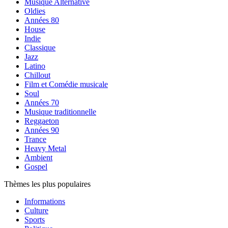
Musique Alternative
Oldies
Années 80
House
Indie
Classique
Jazz
Latino
Chillout
Film et Comédie musicale
Soul
Années 70
Musique traditionnelle
Reggaeton
Années 90
Trance
Heavy Metal
Ambient
Gospel
Thèmes les plus populaires
Informations
Culture
Sports