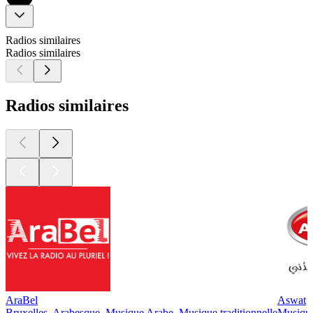
Radios similaires
Radios similaires
Radios similaires
AraBel
Aswat
Bruxelles, Arabesque, Musique Arabe, Musique traditionnelle
Musiqu