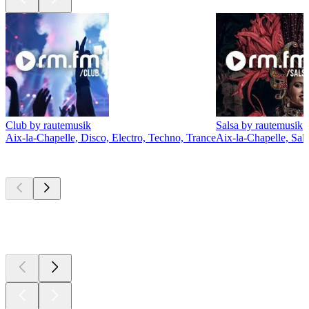
Club by rautemusik
Salsa by rautemusik
Aix-la-Chapelle, Disco, Electro, Techno, Trance
Aix-la-Chapelle, Sal
Les meilleurs
podcasts
Les meilleurs
podcasts
Les meilleurs
podcasts