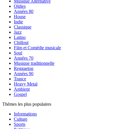
Musique Alternative
Oldies
Années 80
House
Indie
Classique
Jazz
Latino
Chillout
Film et Comédie musicale
Soul
Années 70
Musique traditionnelle
Reggaeton
Années 90
Trance
Heavy Metal
Ambient
Gospel
Thèmes les plus populaires
Informations
Culture
Sports