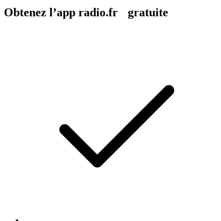
Obtenez l’app radio.fr gratuite