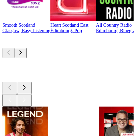
Smooth Scotland
Heart Scotland East
All Country Radio
Glasgow, Easy Listening
Édimbourg, Pop
Édimbourg, Bluegrass
Les meilleurs
podcasts
Les meilleurs
podcasts
Les meilleurs
podcasts