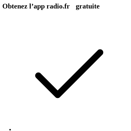
Obtenez l’app radio.fr gratuite