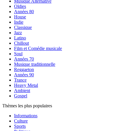
Musique Alternative
Oldies
Années 80
House
Indie
Classique
Jazz
Latino
Chillout
Film et Comédie musicale
Soul
Années 70
Musique traditionnelle
Reggaeton
Années 90
Trance
Heavy Metal
Ambient
Gospel
Thèmes les plus populaires
Informations
Culture
Sports