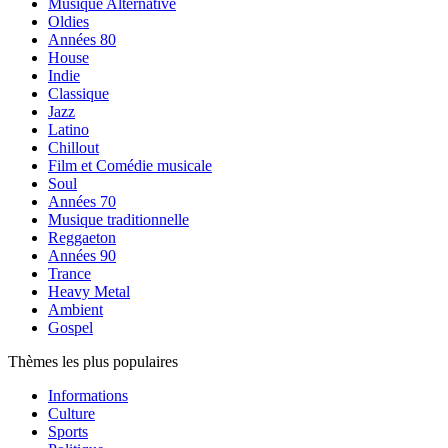
Musique Alternative
Oldies
Années 80
House
Indie
Classique
Jazz
Latino
Chillout
Film et Comédie musicale
Soul
Années 70
Musique traditionnelle
Reggaeton
Années 90
Trance
Heavy Metal
Ambient
Gospel
Thèmes les plus populaires
Informations
Culture
Sports