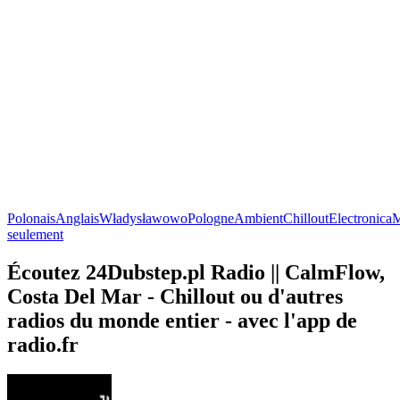
Polonais
Anglais
Władysławowo
Pologne
Ambient
Chillout
Electronica
M
seulement
Écoutez 24Dubstep.pl Radio || CalmFlow,
Costa Del Mar - Chillout ou d'autres
radios du monde entier - avec l'app de
radio.fr