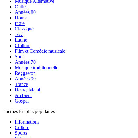
Musique Alternative
Oldies
Années 80
House
Indie
Classique
Jazz
Latino
Chillout
Film et Comédie musicale
Soul
Années 70
Musique traditionnelle
Reggaeton
Années 90
Trance
Heavy Metal
Ambient
Gospel
Thèmes les plus populaires
Informations
Culture
Sports