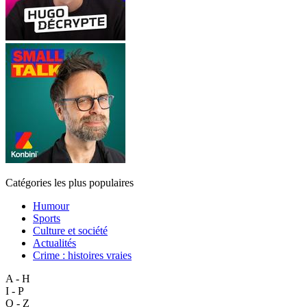
Catégories les plus populaires
Humour
Sports
Culture et société
Actualités
Crime : histoires vraies
A - H
I - P
Q - Z