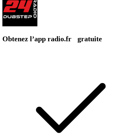
Obtenez l’app radio.fr gratuite