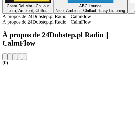
Costa Del Mar - Chillout
ABC Lounge
Ibiza, Ambient, Chillout
Nice, Ambient, Chillout, Easy Listening
Ib
À propos de 24Dubstep.pl Radio || CalmFlow
À propos de 24Dubstep.pl Radio || CalmFlow
À propos de 24Dubstep.pl Radio ||
CalmFlow
(0)
Site web de la radio