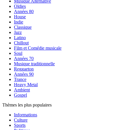
Musique Alternative
Oldies
Années 80
House
Indie
Classique
Jazz
Latino
Chillout
Film et Comédie musicale
Soul
Années 70
Musique traditionnelle
Reggaeton
Années 90
Trance
Heavy Metal
Ambient
Gospel
Thèmes les plus populaires
Informations
Culture
Sports