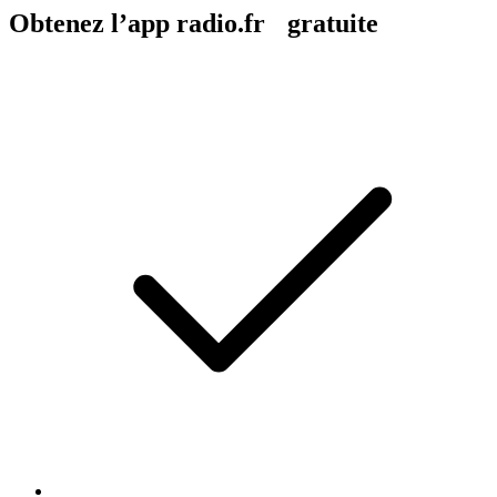
Obtenez l’app radio.fr gratuite