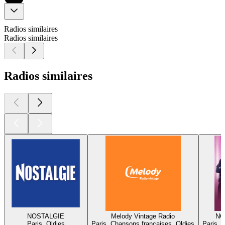
Radios similaires
Radios similaires
Radios similaires
NOSTALGIE
Melody Vintage Radio
NO
Paris, Oldies
Paris, Chansons françaises, Oldies
Paris, 