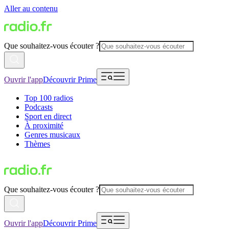
Aller au contenu
Que souhaitez-vous écouter ?
Ouvrir l'app
Découvrir Prime
Top 100 radios
Podcasts
Sport en direct
À proximité
Genres musicaux
Thèmes
Que souhaitez-vous écouter ?
Ouvrir l'app
Découvrir Prime