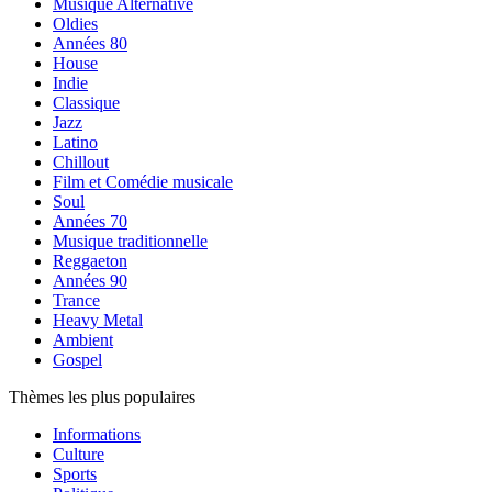
Musique Alternative
Oldies
Années 80
House
Indie
Classique
Jazz
Latino
Chillout
Film et Comédie musicale
Soul
Années 70
Musique traditionnelle
Reggaeton
Années 90
Trance
Heavy Metal
Ambient
Gospel
Thèmes les plus populaires
Informations
Culture
Sports