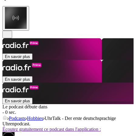
En savoir plus
En savoir plus
En savoir plus
Le podcast débute dans
- 0 sec.
Podcasts
Hobbies
UhrTalk - Der erste deutschsprachige
Uhrenpodcast.
Écoutez gratuitement ce podcast dans l'application :