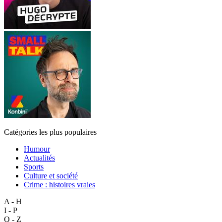
Catégories les plus populaires
Humour
Actualités
Sports
Culture et société
Crime : histoires vraies
A - H
I - P
Q - Z