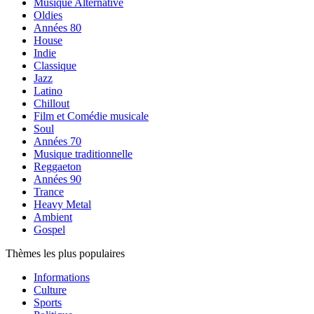
Musique Alternative
Oldies
Années 80
House
Indie
Classique
Jazz
Latino
Chillout
Film et Comédie musicale
Soul
Années 70
Musique traditionnelle
Reggaeton
Années 90
Trance
Heavy Metal
Ambient
Gospel
Thèmes les plus populaires
Informations
Culture
Sports