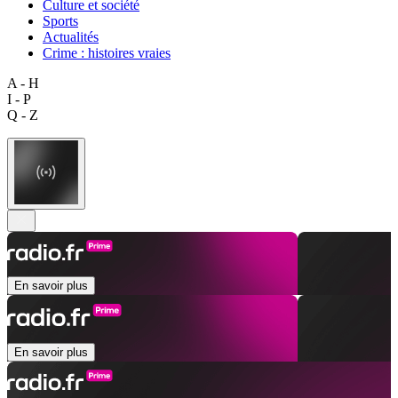
Culture et société
Sports
Actualités
Crime : histoires vraies
A - H
I - P
Q - Z
En savoir plus
En savoir plus