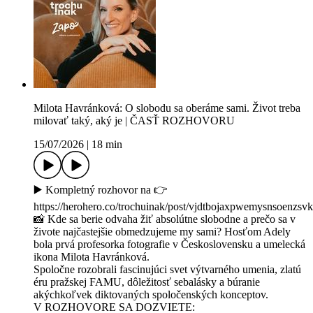
Milota Havránková: O slobodu sa oberáme sami. Život treba
milovať taký, aký je | ČASŤ ROZHOVORU
15/07/2026
|
18 min
▶️ Kompletný rozhovor na 👉
https://herohero.co/trochuinak/post/vjdtbojaxpwemysnsoenzsv
📸 Kde sa berie odvaha žiť absolútne slobodne a prečo sa v
živote najčastejšie obmedzujeme my sami? Hosťom Adely
bola prvá profesorka fotografie v Československu a umelecká
ikona Milota Havránková.
Spoločne rozobrali fascinujúci svet výtvarného umenia, zlatú
éru pražskej FAMU, dôležitosť sebalásky a búranie
akýchkoľvek diktovaných spoločenských konceptov.
V ROZHOVORE SA DOZVIETE: