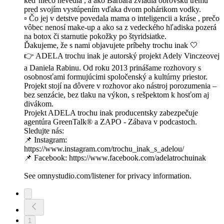
keď niečo nevedia , a ako Barbara zvládla obrovskú trému
pred svojím vystúpením vďaka dvom pohárikom vodky.
▫️ Čo jej v detstve povedala mama o inteligencii a kráse , prečo
vôbec nenosí make-up a ako sa z vedeckého hľadiska pozerá
na botox či starnutie pokožky po štyridsiatke.
Ďakujeme, že s nami objavujete príbehy trochu inak 🤍
👉 ADELA trochu inak je autorský projekt Adely Vinczeovej
a Daniela Rabinu. Od roku 2013 prinášame rozhovory s
osobnosťami formujúcimi spoločenský a kultúrny priestor.
Projekt stojí na dôvere v rozhovor ako nástroj porozumenia –
bez senzácie, bez tlaku na výkon, s rešpektom k hosťom aj
divákom.
Projekt ADELA trochu inak producentsky zabezpečuje
agentúra GreenTalk® a ZAPO - Zábava v podcastoch.
Sledujte nás:
📌 Instagram:
https://www.instagram.com/trochu_inak_s_adelou/
📌 Facebook: https://www.facebook.com/adelatrochuinak
See omnystudio.com/listener for privacy information.
1