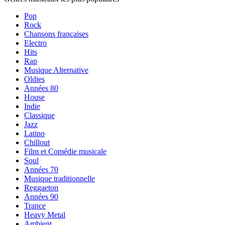
Pop
Rock
Chansons françaises
Electro
Hits
Rap
Musique Alternative
Oldies
Années 80
House
Indie
Classique
Jazz
Latino
Chillout
Film et Comédie musicale
Soul
Années 70
Musique traditionnelle
Reggaeton
Années 90
Trance
Heavy Metal
Ambient