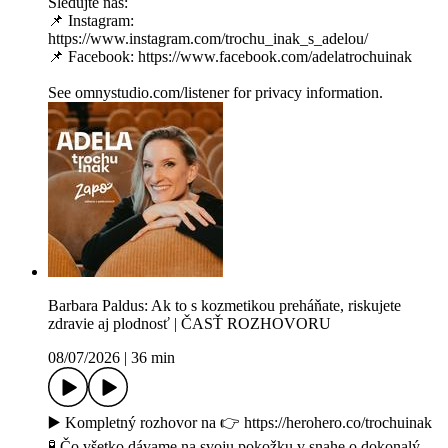
Sledujte nás:
📌 Instagram:
https://www.instagram.com/trochu_inak_s_adelou/
📌 Facebook: https://www.facebook.com/adelatrochuinak
See omnystudio.com/listener for privacy information.
Barbara Paldus: Ak to s kozmetikou preháňate, riskujete
zdravie aj plodnosť | ČASŤ ROZHOVORU
08/07/2026
|
36 min
▶️ Kompletný rozhovor na 👉 https://herohero.co/trochuinak
🧪 Čo všetko dávame na svoju pokožku v snahe o dokonalý