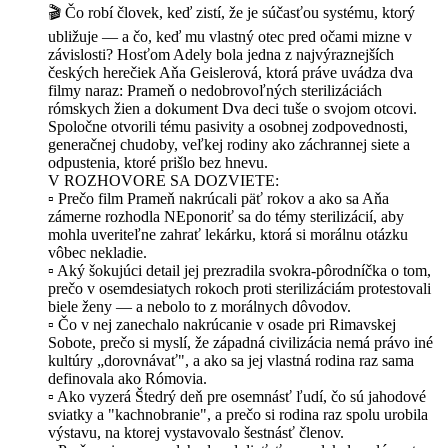
🎬 Čo robí človek, keď zistí, že je súčasťou systému, ktorý
ubližuje — a čo, keď mu vlastný otec pred očami mizne v
závislosti? Hosťom Adely bola jedna z najvýraznejších
českých herečiek Aňa Geislerová, ktorá práve uvádza dva
filmy naraz: Prameň o nedobrovoľných sterilizáciách
rómskych žien a dokument Dva deci tuše o svojom otcovi.
Spoločne otvorili tému pasivity a osobnej zodpovednosti,
generačnej chudoby, veľkej rodiny ako záchrannej siete a
odpustenia, ktoré prišlo bez hnevu.
V ROZHOVORE SA DOZVIETE:
▫️ Prečo film Prameň nakrúcali päť rokov a ako sa Aňa
zámerne rozhodla NEponoriť sa do témy sterilizácií, aby
mohla uveriteľne zahrať lekárku, ktorá si morálnu otázku
vôbec nekladie.
▫️ Aký šokujúci detail jej prezradila svokra-pôrodníčka o tom,
prečo v osemdesiatych rokoch proti sterilizáciám protestovali
biele ženy — a nebolo to z morálnych dôvodov.
▫️ Čo v nej zanechalo nakrúcanie v osade pri Rimavskej
Sobote, prečo si myslí, že západná civilizácia nemá právo iné
kultúry „dorovnávať", a ako sa jej vlastná rodina raz sama
definovala ako Rómovia.
▫️ Ako vyzerá Štedrý deň pre osemnásť ľudí, čo sú jahodové
sviatky a "kachnobranie", a prečo si rodina raz spolu urobila
výstavu, na ktorej vystavovalo šestnásť členov.