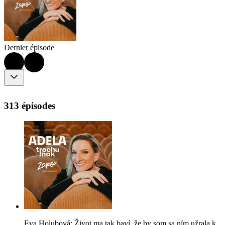
Dernier épisode
313 épisodes
Eva Holubová: Život ma tak baví, že by som sa ním užrala k