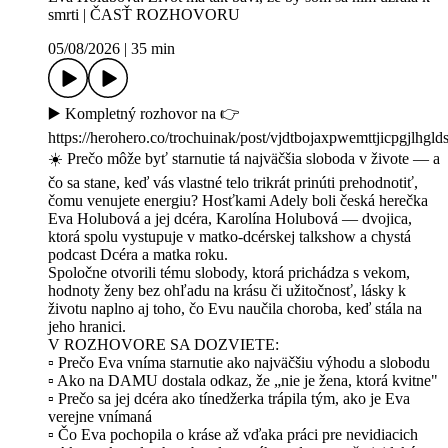
smrti | ČASŤ ROZHOVORU
05/08/2026
|
35 min
▶️ Kompletný rozhovor na 👉
https://herohero.co/trochuinak/post/vjdtbojaxpwemttjicpgjlhgl
☀️ Prečo môže byť starnutie tá najväčšia sloboda v živote — a
čo sa stane, keď vás vlastné telo trikrát prinúti prehodnotiť,
čomu venujete energiu? Hosťkami Adely boli česká herečka
Eva Holubová a jej dcéra, Karolína Holubová — dvojica,
ktorá spolu vystupuje v matko-dcérskej talkshow a chystá
podcast Dcéra a matka roku.
Spoločne otvorili tému slobody, ktorá prichádza s vekom,
hodnoty ženy bez ohľadu na krásu či užitočnosť, lásky k
životu naplno aj toho, čo Evu naučila choroba, keď stála na
jeho hranici.
V ROZHOVORE SA DOZVIETE:
▫️ Prečo Eva vníma starnutie ako najväčšiu výhodu a slobodu
▫️ Ako na DAMU dostala odkaz, že „nie je žena, ktorá kvitne"
▫️ Prečo sa jej dcéra ako tínedžerka trápila tým, ako je Eva
verejne vnímaná
▫️ Čo Eva pochopila o kráse až vďaka práci pre nevidiacich