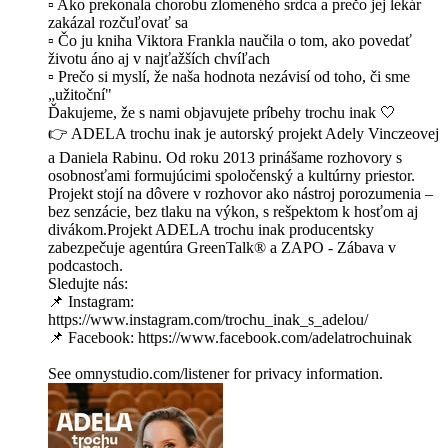
▫️ Ako prekonala chorobu zlomeného srdca a prečo jej lekár
zakázal rozčuľovať sa
▫️ Čo ju kniha Viktora Frankla naučila o tom, ako povedať
životu áno aj v najťažších chvíľach
▫️ Prečo si myslí, že naša hodnota nezávisí od toho, či sme
„užitoční"
Ďakujeme, že s nami objavujete príbehy trochu inak 🤍
👉 ADELA trochu inak je autorský projekt Adely Vinczeovej
a Daniela Rabinu. Od roku 2013 prinášame rozhovory s
osobnosťami formujúcimi spoločenský a kultúrny priestor.
Projekt stojí na dôvere v rozhovor ako nástroj porozumenia –
bez senzácie, bez tlaku na výkon, s rešpektom k hosťom aj
divákom.Projekt ADELA trochu inak producentsky
zabezpečuje agentúra GreenTalk® a ZAPO - Zábava v
podcastoch.
Sledujte nás:
📌 Instagram:
https://www.instagram.com/trochu_inak_s_adelou/
📌 Facebook: https://www.facebook.com/adelatrochuinak
See omnystudio.com/listener for privacy information.