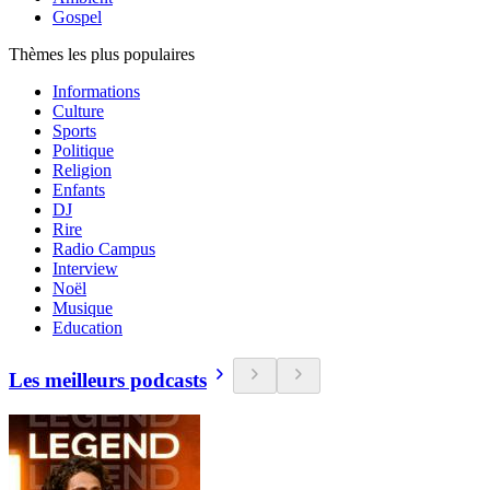
Gospel
Thèmes les plus populaires
Informations
Culture
Sports
Politique
Religion
Enfants
DJ
Rire
Radio Campus
Interview
Noël
Musique
Education
Les meilleurs podcasts