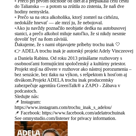
▫️ Prečo pri prvom odchode od dieťaťa preplakala celú cestu
do Talianska — a potom sa zrútila zo zistenia, že naň dve
hodiny nemyslela.
▫️ Prečo sa na otca alkoholika, ktorý zomrel na cirhózu,
nedokáže hnevať — ale mrzí ju, že nebojoval.
▫️Ako ju navždy poznačilo neobjatie dedka na autobusovej
stanici, a prečo alkohol miluje natoľko, že si nikdy nesmie
dovoliť byť na ňom závislá.
Ďakujeme, že s nami objavujete príbehy trochu inak 🤍
👉 ADELA trochu inak je autorský projekt Adely Vinczeovej
a Daniela Rabinu. Od roku 2013 prinášame rozhovory s
osobnosťami formujúcimi spoločenský a kultúrny priestor.
Projekt stojí na dôvere v rozhovor ako nástroj porozumenia –
bez senzácie, bez tlaku na výkon, s rešpektom k hosťom aj
divákom.Projekt ADELA trochu inak producentsky
zabezpečuje agentúra GreenTalk® a ZAPO - Zábava v
podcastoch.
Sledujte nás:
📌 Instagram:
https://www.instagram.com/trochu_inak_s_adelou/
📌 Facebook: https://www.facebook.com/adelatrochuinak
See omnystudio.com/listener for privacy information.