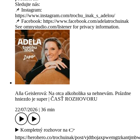
Sledujte nás:
📌 Instagram:
https://www.instagram.com/trochu_inak_s_adelou/
📌 Facebook: https://www.facebook.com/adelatrochuinak
See omnystudio.com/listener for privacy information.
Aňa Geislerová: Na otca alkoholika sa nehnevám. Prázdne
hniezdo je super | ČASŤ ROZHOVORU
22/07/2026
|
36 min
▶️ Kompletný rozhovor na 👉
https://herohero.co/trochuinak/post/vjdtbojaxpwemgtzkantjm