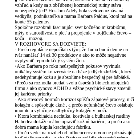
vzhľad a kedy sa z obľúbenej kozmetickej rutiny stáva
nebezpečný jed? Hosťom Adely bola svetovo uznávaná
vedkyňa, podnikateľka a mama Barbara Paldus, ktorá má na
konte 55 patentov.
Spoločne rozobrali fascinujúci svet kožného mikrobiómu,
mýty o starostlivosti o pleť a prepojenie v trojčlenke črevo –
koža – mozog.
V ROZHOVORE SA DOZVIETE:
▫️ Prečo regulácie nepočítali s tým, že ľudia budú denne na
tvár nanášať 14 až 30 produktov a ako to môže negatívne
ovplyvniť reprodukčný systém žien.
▫️Ako Barbara po roku neúspešných pokusov vyvinula
unikátny systém konzervácie na báze jedlých zložiek , ktorý
nedehydratuje kožu a je absolútne bezpečný aj pre bábätká.
▫️Prečo sa rozhodla predať svoju úspešnú biotechnologickú
firmu a ako synovo ADHD a vážne psychické stavy zmenili
jej kariérne priority.
▫️ Ako stresový hormón kortizol spúšťa zápalové procesy, ničí
kolagén a spôsobuje akné , a prečo nefunkčné črevo oslabuje
imunitu a vylučuje nadbytočný kolagén v moči.
▫️ Ktorá kombinácia nechtíka, kostivalu a bulharskej rastliny
Haberlea dokáže reálne opraviť kožnú bariéru , a prečo ako
dobrá mama kúpila krachujúcu fabriku.
▫️ Prečo vedci na rozdiel od influencerov otvorene priznávajú,