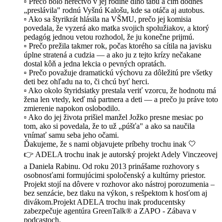
▫️ Prečo bolo herectvo v jej rodine dlho tabu a čím dodnes
„preslávila" rodnú Vyšnú Kalošu, kde sa otáča aj autobus.
▫️ Ako sa štyrikrát hlásila na VŠMU, prečo jej komisia
povedala, že vyzerá ako matka svojich spolužiakov, a ktorý
pedagóg jednou vetou rozhodol, že ju konečne prijmú.
▫️ Prečo prežila takmer rok, počas ktorého sa cítila na javisku
úplne stratená a cudzia — a ako ju z tejto krízy nečakane
dostal kôň a jedna lekcia o pevných opratách.
▫️ Prečo považuje dramatickú výchovu za dôležitú pre všetky
deti bez ohľadu na to, či chcú byť herci.
▫️ Ako okolo štyridsiatky prestala veriť vzorcu, že hodnotu má
žena len vtedy, keď má partnera a deti — a prečo ju práve toto
zmierenie napokon oslobodilo.
▫️ Ako do jej života prišiel manžel Jožko presne mesiac po
tom, ako si povedala, že to už „púšťa" a ako sa naučila
vnímať samu seba jeho očami.
Ďakujeme, že s nami objavujete príbehy trochu inak 🤍
👉 ADELA trochu inak je autorský projekt Adely Vinczeovej
a Daniela Rabinu. Od roku 2013 prinášame rozhovory s
osobnosťami formujúcimi spoločenský a kultúrny priestor.
Projekt stojí na dôvere v rozhovor ako nástroj porozumenia –
bez senzácie, bez tlaku na výkon, s rešpektom k hosťom aj
divákom.Projekt ADELA trochu inak producentsky
zabezpečuje agentúra GreenTalk® a ZAPO - Zábava v
podcastoch.