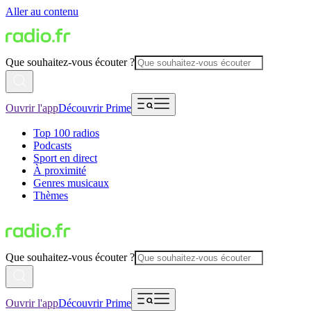
Aller au contenu
Que souhaitez-vous écouter ?
Ouvrir l'app
Découvrir Prime
Top 100 radios
Podcasts
Sport en direct
À proximité
Genres musicaux
Thèmes
Que souhaitez-vous écouter ?
Ouvrir l'app
Découvrir Prime