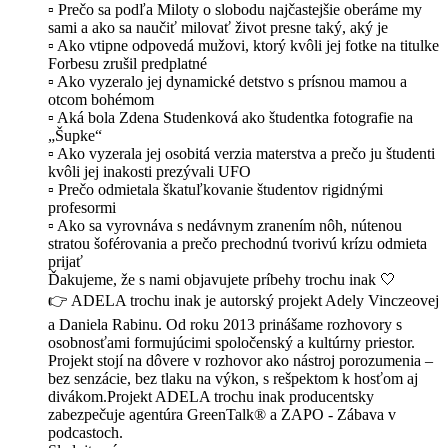
▫️ Prečo sa podľa Miloty o slobodu najčastejšie oberáme my
sami a ako sa naučiť milovať život presne taký, aký je
▫️ Ako vtipne odpovedá mužovi, ktorý kvôli jej fotke na titulke
Forbesu zrušil predplatné
▫️ Ako vyzeralo jej dynamické detstvo s prísnou mamou a
otcom bohémom
▫️ Aká bola Zdena Studenková ako študentka fotografie na
„Šupke“
▫️ Ako vyzerala jej osobitá verzia materstva a prečo ju študenti
kvôli jej inakosti prezývali UFO
▫️ Prečo odmietala škatuľkovanie študentov rigidnými
profesormi
▫️ Ako sa vyrovnáva s nedávnym zranením nôh, nútenou
stratou šoférovania a prečo prechodnú tvorivú krízu odmieta
prijať
Ďakujeme, že s nami objavujete príbehy trochu inak 🤍
👉 ADELA trochu inak je autorský projekt Adely Vinczeovej
a Daniela Rabinu. Od roku 2013 prinášame rozhovory s
osobnosťami formujúcimi spoločenský a kultúrny priestor.
Projekt stojí na dôvere v rozhovor ako nástroj porozumenia –
bez senzácie, bez tlaku na výkon, s rešpektom k hosťom aj
divákom.Projekt ADELA trochu inak producentsky
zabezpečuje agentúra GreenTalk® a ZAPO - Zábava v
podcastoch.