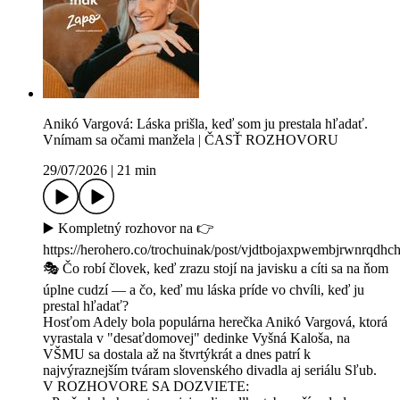
Anikó Vargová: Láska prišla, keď som ju prestala hľadať.
Vnímam sa očami manžela | ČASŤ ROZHOVORU
29/07/2026
|
21 min
▶️ Kompletný rozhovor na 👉
https://herohero.co/trochuinak/post/vjdtbojaxpwembjrwnrqdh
🎭 Čo robí človek, keď zrazu stojí na javisku a cíti sa na ňom
úplne cudzí — a čo, keď mu láska príde vo chvíli, keď ju
prestal hľadať?
Hosťom Adely bola populárna herečka Anikó Vargová, ktorá
vyrastala v "desaťdomovej" dedinke Vyšná Kaloša, na
VŠMU sa dostala až na štvrtýkrát a dnes patrí k
najvýraznejším tváram slovenského divadla aj seriálu Sľub.
V ROZHOVORE SA DOZVIETE: